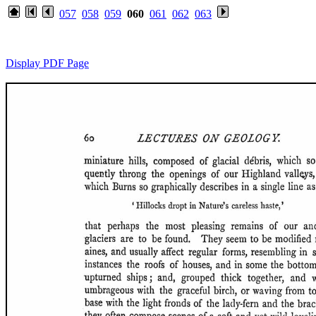
057
058
059
060
061
062
063
Display PDF Page