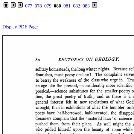
077
078
079
080
081
082
083
Display PDF Page