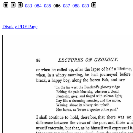
083
084
085
086
087
088
089
Display PDF Page