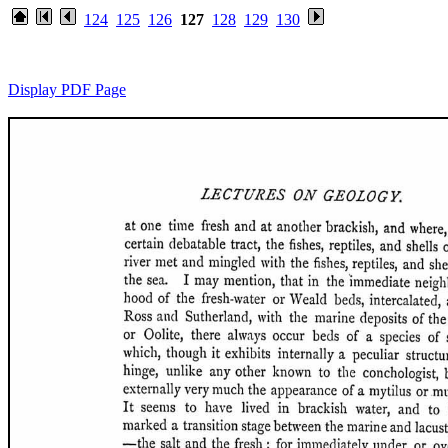
124
125
126
127
128
129
130
Display PDF Page