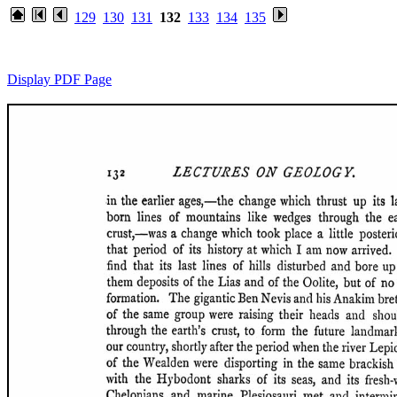
129
130
131
132
133
134
135
Display PDF Page