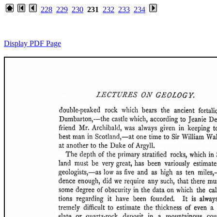
228
229
230
231
232
233
234
Display PDF Page