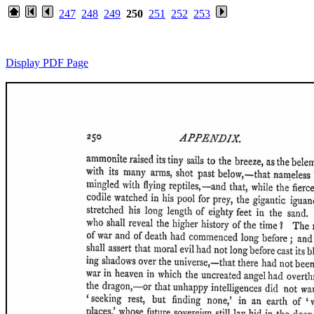
247
248
249
250
251
252
253
Display PDF Page