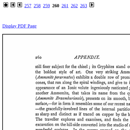
257
258
259
260
261
262
263
Display PDF Page