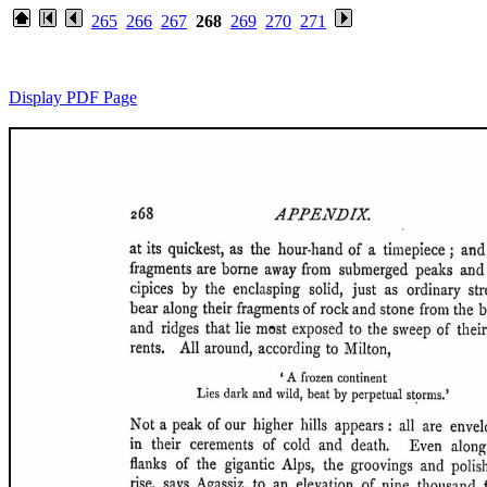
265
266
267
268
269
270
271
Display PDF Page