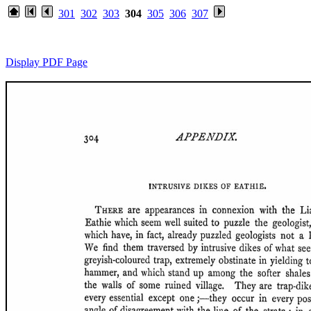
301
302
303
304
305
306
307
Display PDF Page