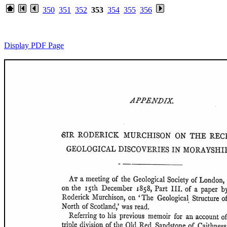
350
351
352
353
354
355
356
Display PDF Page