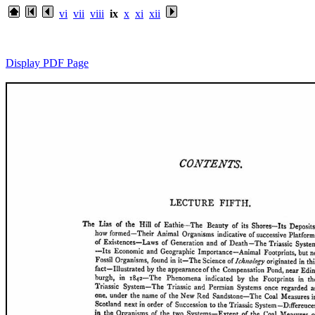
vi
vii
viii
ix
x
xi
xii
Display PDF Page