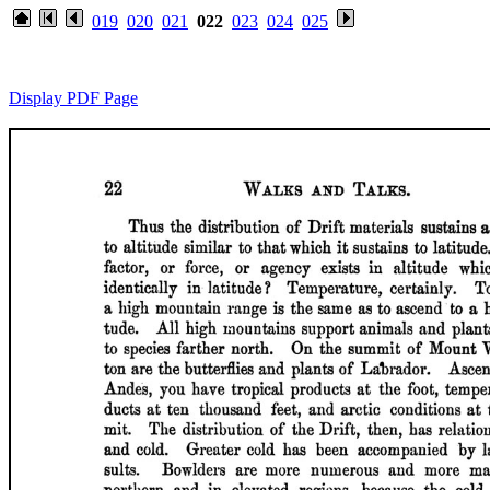
019
020
021
022
023
024
025
Display PDF Page