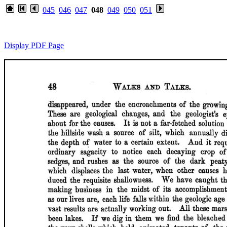
045
046
047
048
049
050
051
Display PDF Page