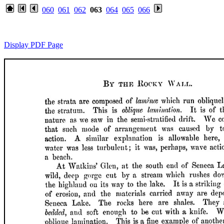
060
061
062
063
064
065
066
Display PDF Page