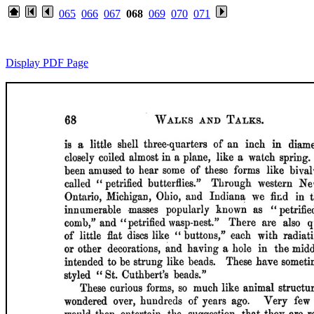
065
066
067
068
069
070
071
Display PDF Page