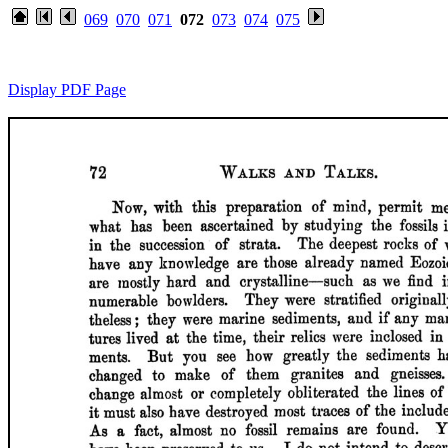
069
070
071
072
073
074
075
Display PDF Page