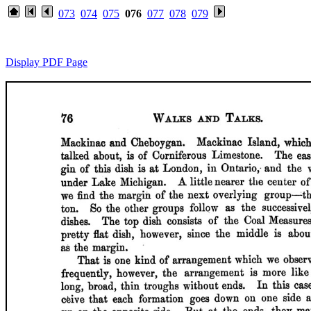
073
074
075
076
077
078
079
Display PDF Page