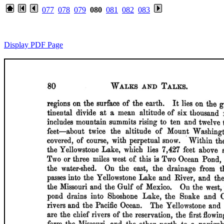
077
078
079
080
081
082
083
Display PDF Page