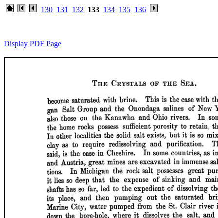
130
131
132
133
134
135
136
Display PDF Page