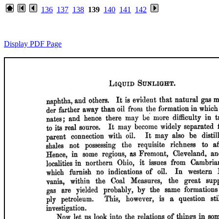
136
137
138
139
140
141
142
Display PDF Page