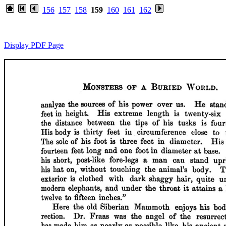
156
157
158
159
160
161
162
Display PDF Page