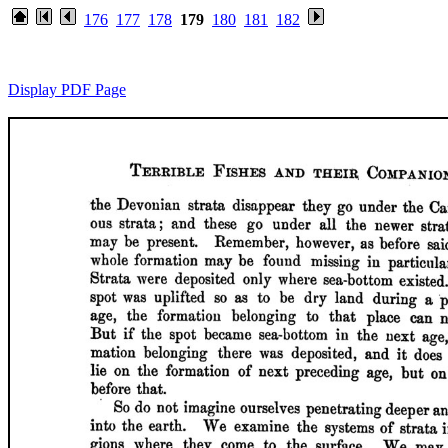
176
177
178
179
180
181
182
Display PDF Page