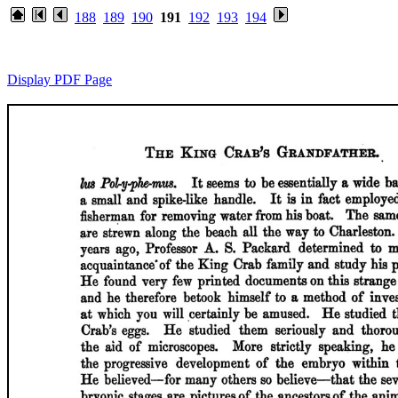
188
189
190
191
192
193
194
Display PDF Page