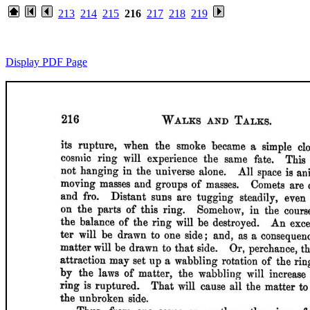
213
214
215
216
217
218
219
Display PDF Page