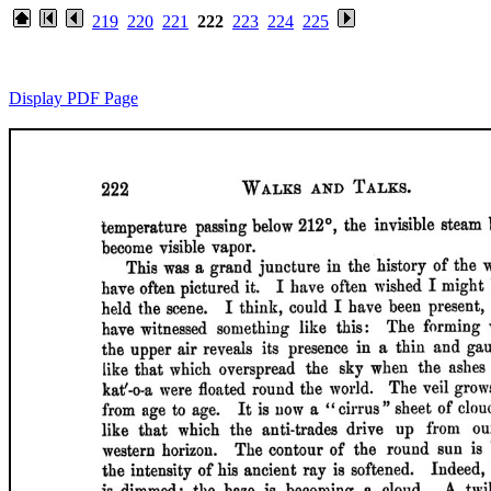
219
220
221
222
223
224
225
Display PDF Page