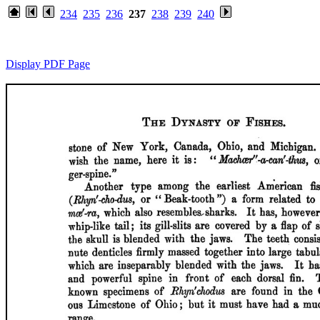
234
235
236
237
238
239
240
Display PDF Page