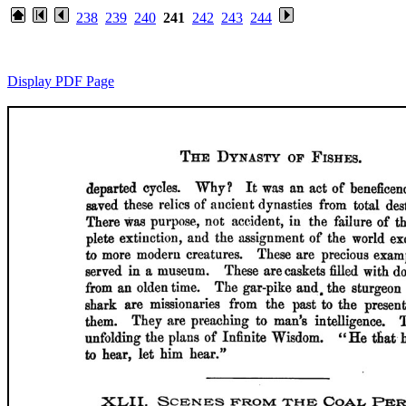
238
239
240
241
242
243
244
Display PDF Page