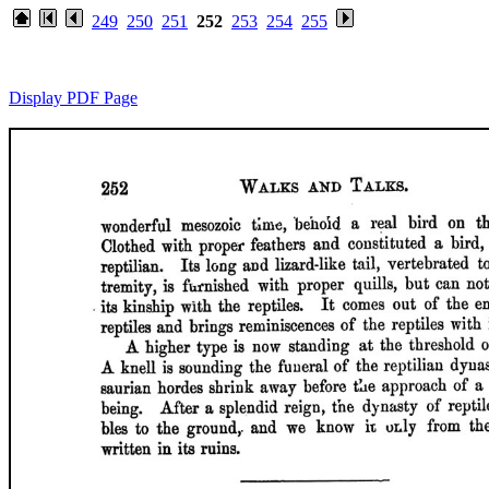
249
250
251
252
253
254
255
Display PDF Page