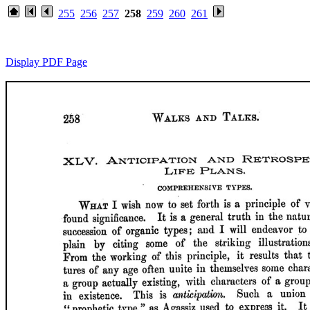
255
256
257
258
259
260
261
Display PDF Page