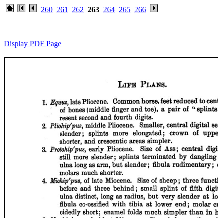
260
261
262
263
264
265
266
Display PDF Page