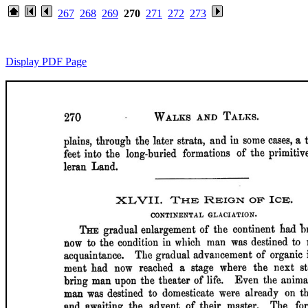
267
268
269
270
271
272
273
Display PDF Page