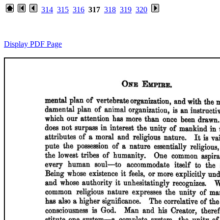
314
315
316
317
318
319
320
Display PDF Page