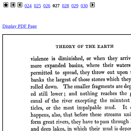
024
025
026
027
028
029
030
Display PDF Page