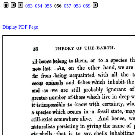
053
054
055
056
057
058
059
Display PDF Page