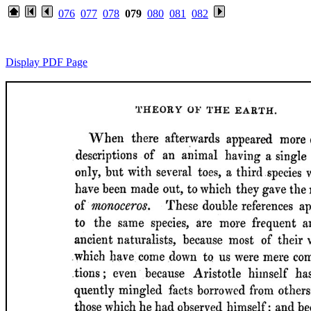
076
077
078
079
080
081
082
Display PDF Page