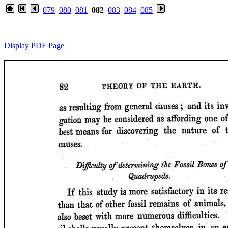
079
080
081
082
083
084
085
Display PDF Page