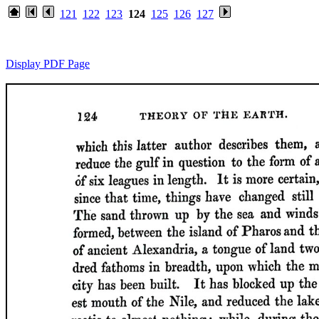
121
122
123
124
125
126
127
Display PDF Page