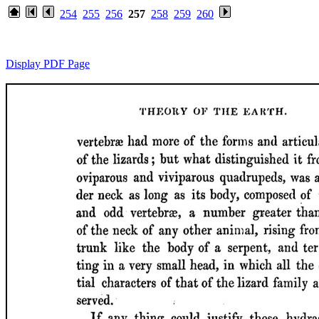
254
255
256
257
258
259
260
Display PDF Page