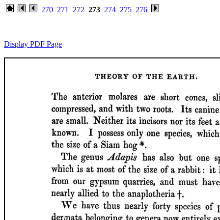
270
271
272
273
274
275
276
Display PDF Page