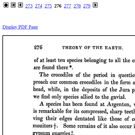
273
274
275
276
277
278
279
Display PDF Page