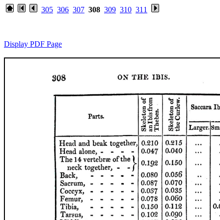
305
306
307
308
309
310
311
Display PDF Page