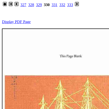
327
328
329
330
331
332
333
Display PDF Page