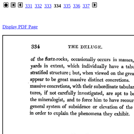
331
332
333
334
335
336
337
Display PDF Page