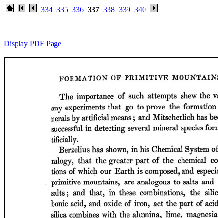
334
335
336
337
338
339
340
Display PDF Page