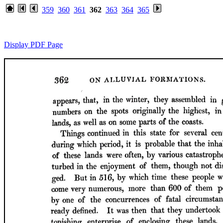
359
360
361
362
363
364
365
Display PDF Page