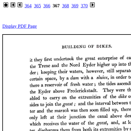
364
365
366
367
368
369
370
Display PDF Page