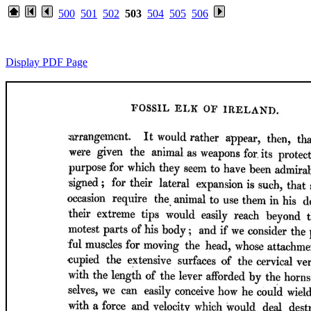
500
501
502
503
504
505
506
Display PDF Page