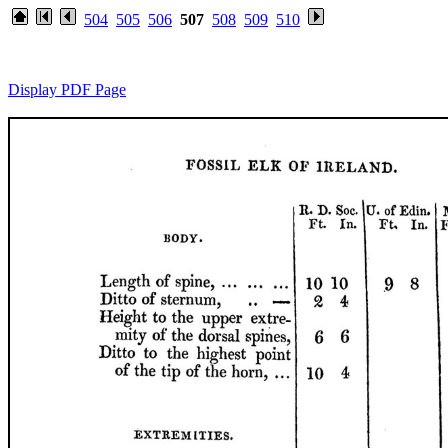
504
505
506
507
508
509
510
Display PDF Page