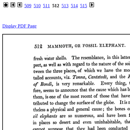
509
510
511
512
513
514
515
Display PDF Page